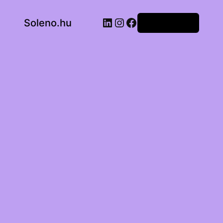
LinkedIn
Instagram
Facebook
Soleno.hu
Bejelentkezés