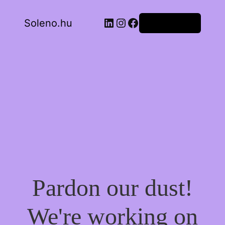
LinkedIn
Instagram
Facebook
Soleno.hu
Bejelentkezés
Pardon our dust!
We're working on