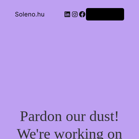
LinkedIn
Instagram
Facebook
Soleno.hu
Bejelentkezés
Pardon our dust!
We're working on