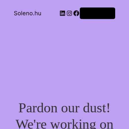
LinkedIn
Instagram
Facebook
Soleno.hu
Bejelentkezés
Pardon our dust!
We're working on