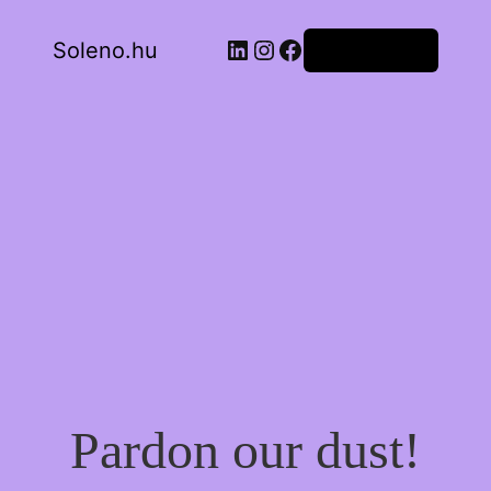
LinkedIn
Instagram
Facebook
Soleno.hu
Bejelentkezés
Pardon our dust!