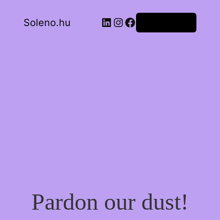
LinkedIn
Instagram
Facebook
Soleno.hu
Bejelentkezés
Pardon our dust!