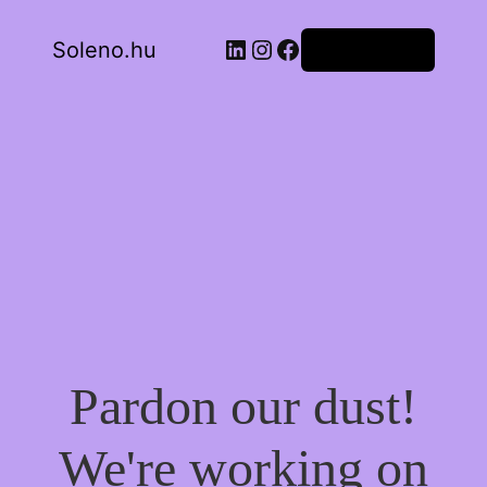
LinkedIn
Instagram
Facebook
Soleno.hu
Bejelentkezés
Pardon our dust!
We're working on