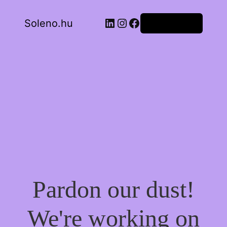
LinkedIn
Instagram
Facebook
Soleno.hu
Bejelentkezés
Pardon our dust!
We're working on