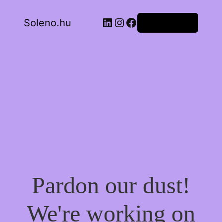
LinkedIn
Instagram
Facebook
Soleno.hu
Bejelentkezés
Pardon our dust!
We're working on