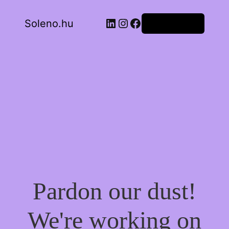
LinkedIn
Instagram
Facebook
Soleno.hu
Bejelentkezés
Pardon our dust!
We're working on